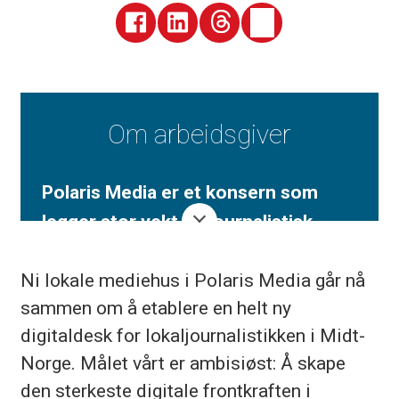
Om arbeidsgiver
Polaris Media er et konsern som
legger stor vekt på journalistisk
utvikling og de enkelte
Ni lokale mediehus i Polaris Media går nå
mediehusenes samfunns­oppdrag.
sammen om å etablere en helt ny
Dette er nedfelt i vedtektene.
digitaldesk for lokaljournalistikken i Midt-
Redaktørforum og Stiftelsen Polaris
Norge. Målet vårt er ambisiøst: Å skape
Media er de viktigste organer i det
den sterkeste digitale frontkraften i
redaksjonelle samarbeidet i Polaris