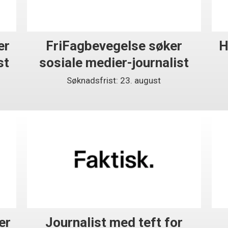
er
FriFagbevegelse søker
H
st
sosiale medier-journalist
Søknadsfrist: 23. august
er
Journalist med teft for