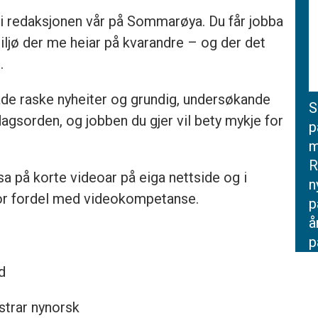
st i redaksjonen vår på Sommarøya. Du får jobba
 miljø der me heiar på kvarandre – og der det
.
de raske nyheiter og grundig, undersøkande
S
dagsorden, og jobben du gjer vil bety mykje for
p
m
R
sa på korte videoar på eiga nettside og i
n
tor fordel med videokompetanse.
p
å
p
id
istrar nynorsk