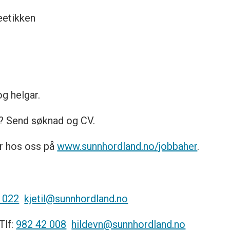
eetikken
og helgar.
? Send søknad og CV.
r hos oss på
www.sunnhordland.no/jobbaher
.
 022
kjetil@sunnhordland.no
Tlf:
982 42 008
hildevn@sunnhordland.no