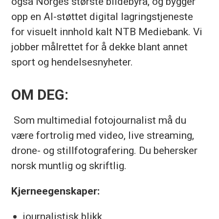
også Norges største bildebyrå, og bygger
og pålitelig oversikt over de viktigste
opp en AI-støttet digital lagringstjeneste
nyhetene.
for visuelt innhold kalt NTB Mediebank. Vi
jobber målrettet for å dekke blant annet
Bildearkivet vårt inneholder historiske
sport og hendelsesnyheter.
bilder tilbake til 1800-tallet og
representerer Norges visuelle
OM DEG:
nyhetshukommelse. Med over 300
millioner bilder, videoer og grafikker er
Som multimedial fotojournalist må du
vi Nordens største bildebyrå.
være fortrolig med video, live streaming,
drone- og stillfotografering. Du behersker
NTB er i front med innovativ
norsk muntlig og skriftlig.
teknologiutvikling for mediemarkedet,
Kjerneegenskaper:
som lokaltilpasset robotjournalistikk
og mediebank.
journalistisk blikk