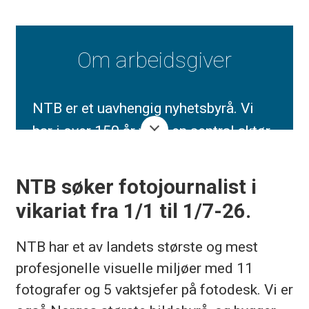
Om arbeidsgiver
NTB er et uavhengig nyhetsbyrå. Vi
har i over 150 år vært en sentral aktør
i norsk offentlighet. Våre redaksjoner
overvåker, sorterer og dekker
NTB søker fotojournalist i
nasjonale og internasjonale hendelser
vikariat fra 1/1 til 1/7-26.
døgnet rundt. Hver dag leverer NTBs
journalister og fotografer redaksjonelt
NTB har et av landets største og mest
innhold til nærmere 200 medier.
profesjonelle visuelle miljøer med 11
fotografer og 5 vaktsjefer på fotodesk. Vi er
Samfunnsoppdraget vårt er å gi rask