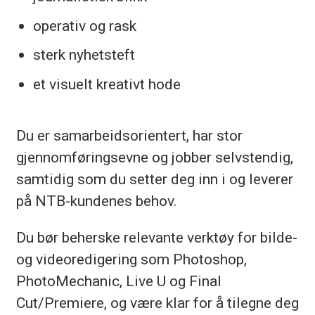
Vi tilbyr mange ulike språk- og
operativ og rask
kommunikasjonstjenester til
sterk nyhetsteft
organisasjoner, offentlig sektor og
et visuelt kreativt hode
næringslivet, som distribusjon av
pressemeldinger, oppdragsfoto og
Du er samarbeidsorientert, har stor
skrivekurs .
gjennomføringsevne og jobber selvstendig,
NTB holder til i nye prisbelønte
samtidig som du setter deg inn i og leverer
lokaler i Pressens hus midt i Oslo
på NTB-kundenes behov.
sentrum.
Du bør beherske relevante verktøy for bilde-
og videoredigering som Photoshop,
PhotoMechanic, Live U og Final
Cut/Premiere, og være klar for å tilegne deg