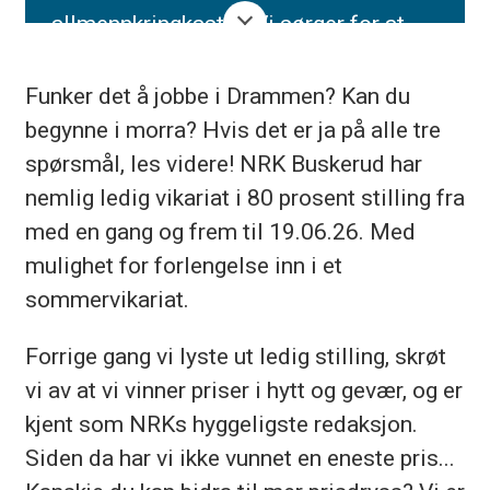
allmennkringkaster. Vi sørger for at
alle som bor her får tilgang på god og
Funker det å jobbe i Drammen? Kan du
sann informasjon. I tillegg skal vi
begynne i morra? Hvis det er ja på alle tre
samle og engasjere. Innholdet vårt og
spørsmål, les videre! NRK Buskerud har
tjenestene våre skal føre oss tettere
nemlig ledig vikariat i 80 prosent stilling fra
sammen. Slik at vi kan lære av
med en gang og frem til 19.06.26. Med
hverandre og om hverandre, og utvikle
mulighet for forlengelse inn i et
oss, som mennesker og nasjon. Det er
sommervikariat.
dette som er
samfunnsoppdraget
vårt.
Forrige gang vi lyste ut ledig stilling, skrøt
For å lykkes med oppdraget vårt, må vi
vi av at vi vinner priser i hytt og gevær, og er
som jobber i NRK speile publikum;
kjent som NRKs hyggeligste redaksjon.
menneskene som bor i samfunnet.
Siden da har vi ikke vunnet en eneste pris...
Slik kan vi forstå behovene og