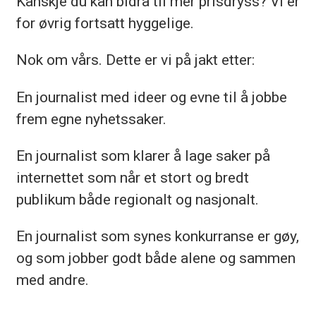
Kanskje du kan bidra til mer prisdryss? Vi er
utfordringene som finnes, og sammen
for øvrig fortsatt hyggelige.
skape spennende, kreative løsninger.
Nok om vårs. Dette er vi på jakt etter:
Altså ønsker vi oss medarbeidere
med ulik erfaring, bakgrunn og
En journalist med ideer og evne til å jobbe
forutsetninge
frem egne nyhetssaker.
En journalist som klarer å lage saker på
internettet som når et stort og bredt
publikum både regionalt og nasjonalt.
En journalist som synes konkurranse er gøy,
og som jobber godt både alene og sammen
med andre.