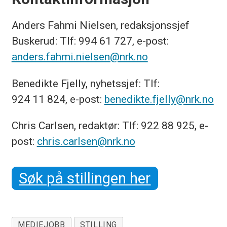
Anders Fahmi Nielsen, redaksjonssjef
Buskerud: Tlf: 994 61 727, e-post:
anders.fahmi.nielsen@nrk.no
Benedikte Fjelly, nyhetssjef: Tlf:
924 11 824, e-post:
benedikte.fjelly@nrk.no
Chris Carlsen, redaktør: Tlf: 922 88 925, e-
post:
chris.carlsen@nrk.no
Søk på stillingen her
MEDIEJOBB
STILLING