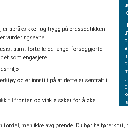
s
I
H
g, er språksikker og trygg på presseetikken
u
ker vurderingsevne
o
e
esist samt fortelle de lange, forseggjorte
m
om det som engasjere
p
idsmiljø
m
t
ktøy og er innstilt på at dette er sentralt i
o
k
kk til fronten og vinkle saker for å øke
l
 fordel, men ikke avgjørende. Du bør ha førerkort, 