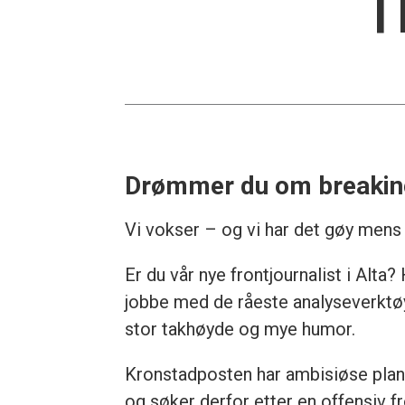
f
Drømmer du om breaking 
Vi vokser – og vi har det gøy mens v
Er du vår nye frontjournalist i Alta?
jobbe med de råeste analyseverktøy
stor takhøyde og mye humor.
Kronstadposten har ambisiøse planer
og søker derfor etter en offensiv fr