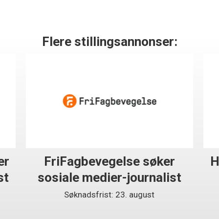
Flere stillingsannonser:
er
FriFagbevegelse søker
H
st
sosiale medier-journalist
Søknadsfrist: 23. august