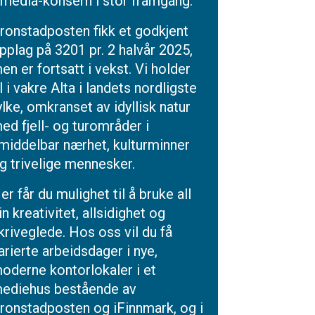
media-konsern i stor framgang.
ronstadposten fikk et godkjent
pplag på 3201 pr. 2 halvår 2025,
en er fortsatt i vekst. Vi holder
il i vakre Alta i landets nordligste
ylke, omkranset av idyllisk natur
ed fjell- og turområder i
middelbar nærhet, kulturminner
g trivelige mennesker.
er får du mulighet til å bruke all
in kreativitet, allsidighet og
kriveglede. Hos oss vil du få
arierte arbeidsdager i nye,
oderne kontorlokaler i et
ediehus bestående av
ronstadposten og iFinnmark, og i