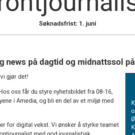
rontjournali
Søknadsfrist: 1. juni
news på dagtid og midnattssol på 
i gjør det!
 Hos oss får du styre nyhetsbildet fra 08-16,
ene i Amedia, og bli en del av et miljø med
K
o
Ø
 for digital vekst. Vi ønsker å styrke teamet
K
ontjournalist med god journalistisk