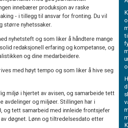
A
illingen innebærer produksjon av raske
K
ng - i tillegg til ansvar for fronting. Du vil
o
g større nyhetssaker.
m
t
ed nyhetsteft og som liker å håndtere mange
f
 solid redaksjonell erfaring og kompetanse, og
m
alistikken og dine medarbeidere.
u
o
trives med høyt tempo og som liker å hive seg
H
d
ig miljø i hjertet av avisen, og samarbeide tett
s
 avdelinger og miljøer. Stillingen har i
v
m
, og tett samarbeid med innleide frontsjefer
m
v døgnet. Lønn og tiltredelsesdato etter
K