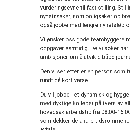
vurderingsevne til fast stilling. St
nyhetssaker, som boligsaker og breaki
også jobbe med lengre nyhetsløp o
Vi ønsker oss gode teambyggere m
oppgaver samtidig. De vi søker har
ambisjoner om å utvikle både journ
Den vi ser etter er en person som 
rundt på kort varsel.
Du vil jobbe i et dynamisk og hyggel
med dyktige kolleger på tvers av alle
hovedsak arbeidstid fra 08.00-16.00
som dekker de andre tidsrommene a
avtale.