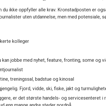
m du ikke oppfyller alle krav. Kronstadposten er ogs
 journalister uten utdannelse, men med potensiale, s
kerte kolleger
u kan jobbe med nyhet, feature, fronting, some og v
ntjournalist
ine, treningssal, badstue og kinosal
engelig. Fjord, vidde, ski, fiske, jakt og turmulighet
gere, er det største handels- og servicesenteret i r
lbud enn mange andre steder nordpå.