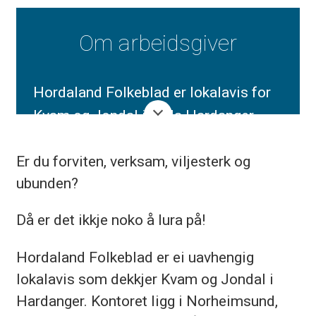
Om arbeidsgiver
Hordaland Folkeblad er lokalavis for
Kvam og Jondal i perla Hardanger,
som har om lag like fine fjelltoppar og
Er du forviten, verksam, viljesterk og
fjordar som resten av Noreg. Avisa
ubunden?
vart etablert i 1873 og har eit opplag
på om lag 4545 Papirutgåva vert
Då er det ikkje noko å lura på!
gjeven ut tysdag og fredag.
Hordaland Folkeblad er ei uavhengig
lokalavis som dekkjer Kvam og Jondal i
Hardanger. Kontoret ligg i Norheimsund,