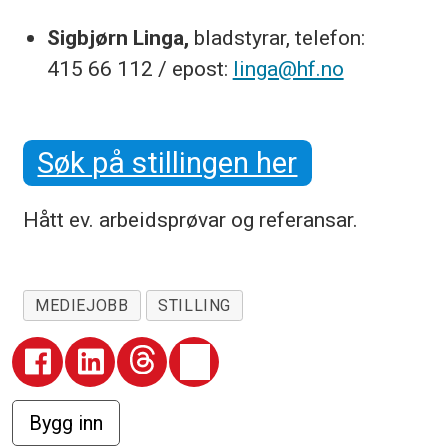
Sigbjørn Linga,
bladstyrar, telefon:
415 66 112 / epost:
linga@hf.no
Søk på stillingen her
Hått ev. arbeidsprøvar og referansar.
MEDIEJOBB
STILLING