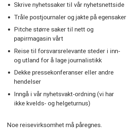
Skrive nyhetssaker til vår nyhetsnettside
utdanning og kompetanse.
Godkjenningen må dokumenteres.
Tråle postjournaler og jakte på egensaker
Pitche større saker til nett og
Les mer om
jobb i Forsvaret.
papirmagasin vårt
Reise til forsvarsrelevante steder i inn-
og utland for å lage journalistikk
Dekke pressekonferanser eller andre
hendelser
Inngå i vår nyhetsvakt-ordning (vi har
ikke kvelds- og helgeturnus)
Noe reisevirksomhet må påregnes.