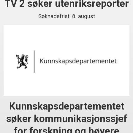
TV 2 søker utenriksreporter
Søknadsfrist: 8. august
Kunnskaps­departementet
søker kommunikasjonssjef
for forskning og høyere