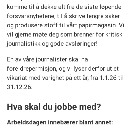
komme til å dekke alt fra de siste løpende
I henhold til offentlighetsloven § 25
forsvarsnyhetene, til å skrive lengre saker
andre ledd kan opplysninger om
og produsere stoff til vårt papirmagasin. Vi
søkeren bli offentliggjort selv om
vil gjerne møte deg som brenner for kritisk
journalistikk og gode avsløringer!
søkeren har anmodet om ikke å bli
oppført på søkerlisten. Det er egne
En av våre journalister skal ha
regler for militære stillinger.
foreldrepermisjon, og vi lyser derfor ut et
vikariat med varighet på ett år, fra 1.1.26 til
Forsvaret benytter elektronisk
31.12.26.
søknadsbehandling. Attester og
vitnemål må legges ved søknaden.
Hva skal du jobbe med?
Høyere utdanning gjennomført utenfor
Norge må være offentlig godkjent av
Arbeidsdagen innebærer blant annet:
NOKUT eller Direktoratet for høyere