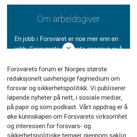
Om arbeidsgiver
En jobb i Forsvaret er noe mer enn en
jobb. Forsvarets viktigste oppgave er å
skape sikkerhet for Norge og trygghet
Forsvarets forum er Norges største
for befolkningen. Uansett hvilken
redaksjonelt uavhengige fagmedium om
stilling du har, er du med på å ivareta
forsvar og sikkerhetspolitikk. Vi publiserer
landets og fellesskapets interesser.
løpende nyheter på nett, i sosiale medier,
Forsvarets forum gir ut nettavisen
på papir og som podkast. Vårt oppdrag er å
forsvaretsforum.no, magasinet F og
øke kunnskapen om Forsvarets virksomhet
podkasten Krig & sånn, som formidler
og interessen for forsvars- og
sikkerhetspolitiske temaer gjennom saklig,
informasjon og debatt om Forsvaret.