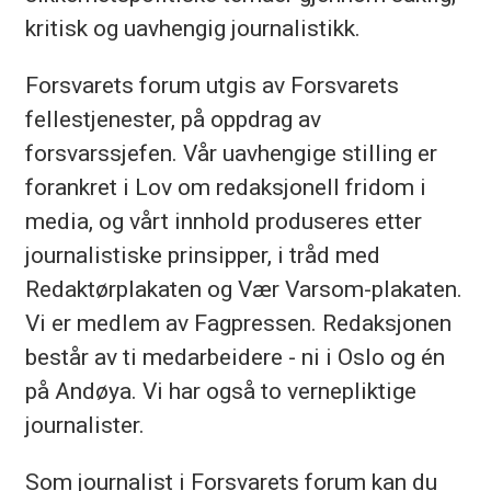
kritisk og uavhengig journalistikk.
Redaksjonen har en fri og uavhengig
stilling og følger redaktørplakaten.
Forsvarets forum utgis av Forsvarets
fellestjenester, på oppdrag av
I Forsvaret er det ønskelig at
forsvarssjefen. Vår uavhengige stilling er
arbeidsstyrken i størst mulig grad skal
forankret i Lov om redaksjonell fridom i
gjenspeile mangfoldet i befolkningen.
media, og vårt innhold produseres etter
Vi oppfordrer kvalifiserte kandidater
journalistiske prinsipper, i tråd med
til å søke, uavhengig av kjønn, kulturell
Redaktørplakaten og Vær Varsom-plakaten.
bakgrunn, hull i CV-en eller
Vi er medlem av Fagpressen. Redaksjonen
funksjonsevne . Vi vil sørge for
består av ti medarbeidere - ni i Oslo og én
tilrettelegging på arbeidsplassen hvis
på Andøya. Vi har også to vernepliktige
det er behov for dette. Noen av
journalister.
Forsvarets stillinger kan ha egne
Som journalist i Forsvarets forum kan du
helsekrav og krav til fysisk skikkethet.