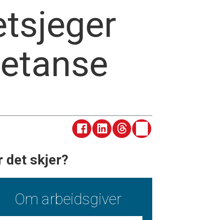
tsjeger
etanse
r det skjer?
Om arbeidsgiver