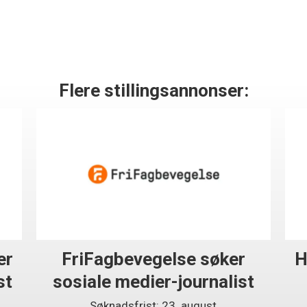
Flere stillingsannonser:
er
FriFagbevegelse søker
H
st
sosiale medier-journalist
Søknadsfrist: 23. august