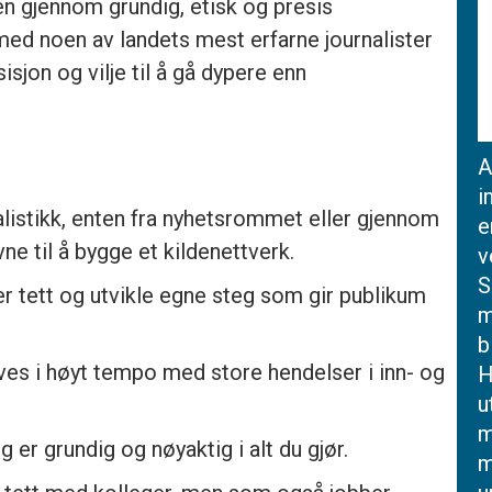
n gjennom grundig, etisk og presis
 med noen av landets mest erfarne journalister
isjon og vilje til å gå dypere enn
A
i
alistikk, enten fra nyhetsrommet eller gjennom
e
ne til å bygge et kildenettverk.
v
S
r tett og utvikle egne steg som gir publikum
m
b
ves i høyt tempo med store hendelser i inn- og
H
u
m
 er grundig og nøyaktig i alt du gjør.
m