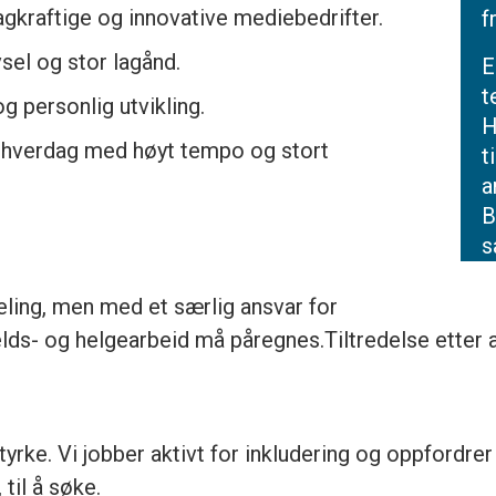
agkraftige og innovative mediebedrifter.
f
vsel og stor lagånd.
E
t
g personlig utvikling.
H
dshverdag med høyt tempo og stort
t
a
B
s
eling, men med et særlig ansvar for
lds- og helgearbeid må påregnes.Tiltredelse etter a
yrke. Vi jobber aktivt for inkludering og oppfordrer 
 til å søke.