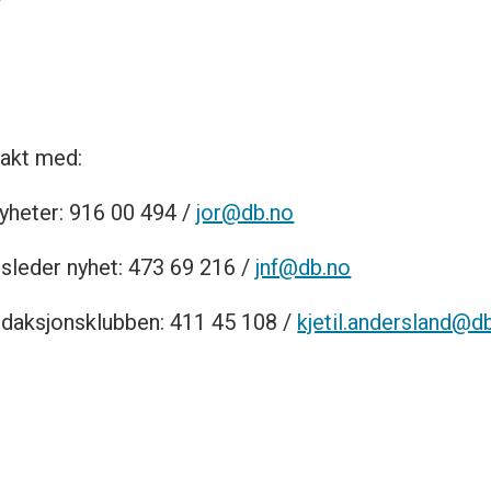
takt med:
nyheter: 916 00 494 /
jor@db.no
gsleder nyhet: 473 69 216 /
jnf@db.no
redaksjonsklubben: 411 45 108 /
kjetil.andersland@d