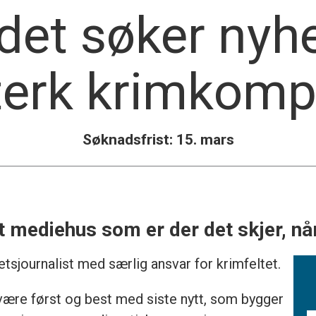
det søker nyhe
terk krimkomp
Søknadsfrist: 15. mars
vt mediehus som er der det skjer, nå
tsjournalist med særlig ansvar for krimfeltet.
 være først og best med siste nytt, som bygger