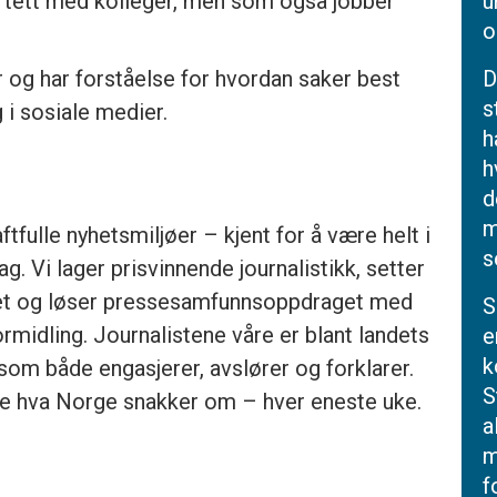
r tett med kolleger, men som også jobber
u
o
r og har forståelse for hvordan saker best
D
s
 i sosiale medier.
h
h
d
m
tfulle nyhetsmiljøer – kjent for å være helt i
s
g. Vi lager prisvinnende journalistikk, setter
tet og løser presse­samfunnsoppdraget med
S
formidling. Journalistene våre er blant landets
e
k
k som både engasjerer, avslører og forklarer.
S
e hva Norge snakker om – hver eneste uke.
a
m
f